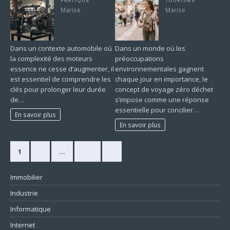
PRATIQUE
TOURISME
Marise
Marise
Dans un contexte automobile où
Dans un monde où les
la complexité des moteurs
préoccupations
essence ne cesse d’augmenter, il
environnementales gagnent
est essentiel de comprendre les
chaque jour en importance, le
clés pour prolonger leur durée
concept de voyage zéro déchet
de…
s’impose comme une réponse
essentielle pour concilier…
En savoir plus
En savoir plus
1
2
…
420
»
Immobilier
Industrie
Informatique
Internet