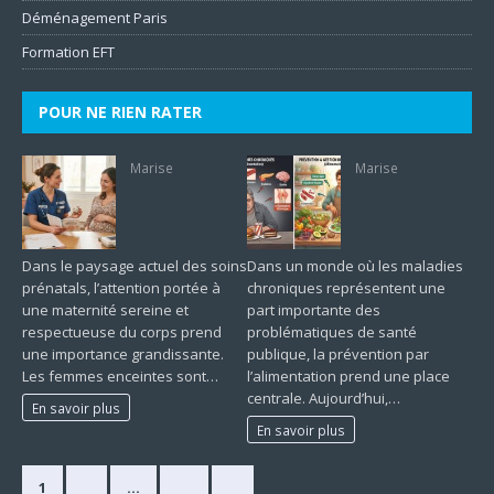
Déménagement Paris
Formation EFT
POUR NE RIEN RATER
Marise
Marise
Dans le paysage actuel des soins
Dans un monde où les maladies
prénatals, l’attention portée à
chroniques représentent une
une maternité sereine et
part importante des
respectueuse du corps prend
problématiques de santé
une importance grandissante.
publique, la prévention par
Les femmes enceintes sont…
l’alimentation prend une place
centrale. Aujourd’hui,…
En savoir plus
En savoir plus
1
2
…
33
»