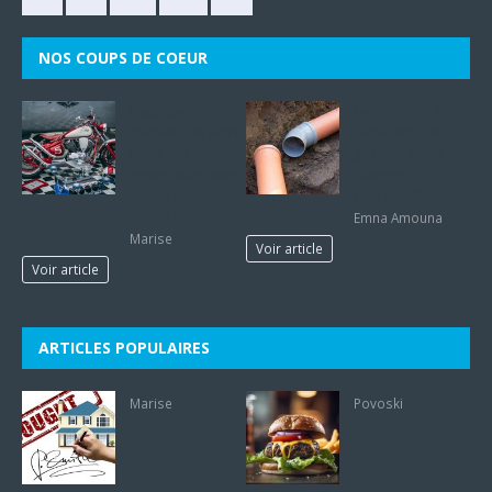
NOS COUPS DE COEUR
Pourquoi la
Les erreurs à
révision de votre
éviter lors de la
moto est
gestion d’une
essentielle pour
fuite en
sa performance
copropriété
et votre sécurité
Emna Amouna
Marise
Voir article
Voir article
ARTICLES POPULAIRES
Marise
Povoski