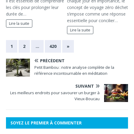
il est essentiel de comprendre
chaque jour en importance, le
les clés pour prolonger leur
concept de voyage zéro déchet
durée de…
s’impose comme une réponse
essentielle pour concilier…
Lire la suite
Lire la suite
1
2
…
420
»
PRÉCÉDENT
Petit Bambou : notre analyse complète de la
référence incontournable en méditation
SUIVANT
Les meilleurs endroits pour savourer un burger à
Vieux-Boucau
SOYEZ LE PREMIER À COMMENTER