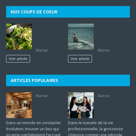
NOS COUPS DE COEUR
Recettes de
Les top
salades
destinations
originales pour
pour le Kite
chaque saison
Mountainboard
Marise
Marise
Voir article
Voir article
ARTICLES POPULAIRES
Marise
Marise
Dans un monde en constante
Dans le tumulte de la vie
évolution, trouver un lieu qui
professionnelle, la grossesse
incarne parfaitement l’accueil
s’impose comme une période