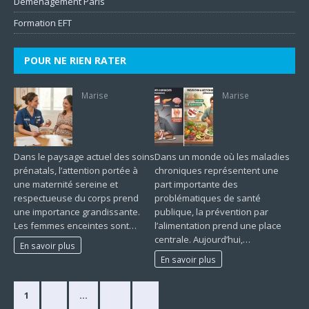
Déménagement Paris
Formation EFT
POUR NE RIEN RATER
Marise
Marise
Dans le paysage actuel des soins
Dans un monde où les maladies
prénatals, l’attention portée à
chroniques représentent une
une maternité sereine et
part importante des
respectueuse du corps prend
problématiques de santé
une importance grandissante.
publique, la prévention par
Les femmes enceintes sont…
l’alimentation prend une place
centrale. Aujourd’hui,…
En savoir plus
En savoir plus
1
2
…
33
»