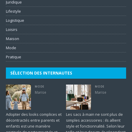
Juridique
Lifestyle
Logistique
Loisirs
Maison
Mode
Pratique
SÉLECTION DES INTERNAUTES
MODE
MODE
Marise
Marise
Adopter des looks complices et
Les sacs à main ne sont plus de
décontractés entre parents et
simples accessoires : ils allient
enfants est une manière
style et fonctionnalité. Selon leur
originale de partager style et
taille et leur design, ils répondent