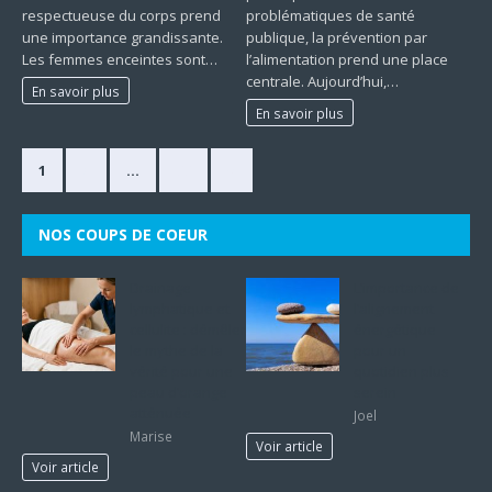
respectueuse du corps prend
problématiques de santé
une importance grandissante.
publique, la prévention par
Les femmes enceintes sont…
l’alimentation prend une place
centrale. Aujourd’hui,…
En savoir plus
En savoir plus
1
2
…
33
»
NOS COUPS DE COEUR
Drainage
L’importance de
lymphatique et
l’alignement
cellulite : démêler
énergétique
le mythe de la
pour un
vérité pour une
quotidien plus
peau d’orange
serein
atténuée
Joel
Marise
Voir article
Voir article