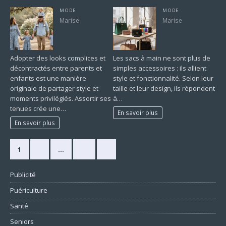
MODE
MODE
Marise
Marise
Adopter des looks complices et
Les sacs à main ne sont plus de
décontractés entre parents et
simples accessoires : ils allient
enfants est une manière
style et fonctionnalité. Selon leur
originale de partager style et
taille et leur design, ils répondent
moments privilégiés. Assortir ses
à…
tenues crée une…
En savoir plus
En savoir plus
1
2
…
10
»
Publicité
Puériculture
Santé
Seniors