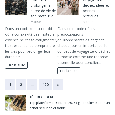
prolonger la
déchet: idées et
durée de vie de
bonnes
son moteur ?
pratiques
Marise
Marise
Dans un contexte automobile
Dans un monde où les
où la complexité des moteurs
préoccupations
essence ne cesse d’augmenter,
environnementales gagnent
il est essentiel de comprendre
chaque jour en importance, le
les clés pour prolonger leur
concept de voyage zéro déchet
durée de…
s’impose comme une réponse
essentielle pour concilier…
Lire la suite
Lire la suite
1
2
…
420
»
PRÉCÉDENT
Top plateformes CBD en 2025 : guide ultime pour un
achat sécurisé et fiable