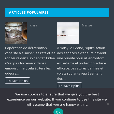
ARTICLES POPULAIRES
clara
Marise
L’opération de dératisation
À Noisy-le-Grand, l’optimisation
consiste à éliminer les rats et les
des espaces extérieurs devient
rongeurs dans un habitat. L’idée
une priorité pour allier confort,
n’est pas forcément de les
esthétisme et protection solaire
empoisonner, cela évitera les
efficace. Les stores bannes et
odeurs…
volets roulants représentent
des…
En savoir plus
En savoir plus
We use cookies to ensure that we give you the best
1
2
…
420
»
experience on our website. If you continue to use this site we
will assume that you are happy with it.
Ok