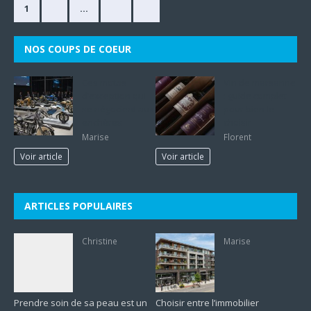
1
2
…
33
»
NOS COUPS DE COEUR
Ces motos
Vin de marsanne
d’exception qui
: guide complet
se négocient aux
pour bien le
enchères
choisir
Marise
Florent
Voir article
Voir article
ARTICLES POPULAIRES
Christine
Marise
Prendre soin de sa peau est un
Choisir entre l’immobilier