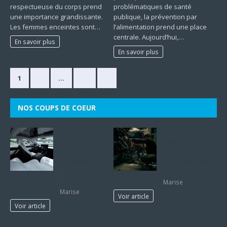
respectueuse du corps prend
problématiques de santé
une importance grandissante.
publique, la prévention par
Les femmes enceintes sont…
l’alimentation prend une place
centrale. Aujourd’hui,…
En savoir plus
En savoir plus
1
2
…
33
»
NOS COUPS DE COEUR
L’impact
Les essentiels à
psychologique
avoir dans son
de la conduite
kit de réparation
autonome sur le
pour une moto
comportement
d’enduro
des usagers
Marise
Marise
Voir article
Voir article