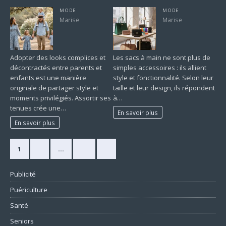
MODE
MODE
Marise
Marise
Adopter des looks complices et
Les sacs à main ne sont plus de
décontractés entre parents et
simples accessoires : ils allient
enfants est une manière
style et fonctionnalité. Selon leur
originale de partager style et
taille et leur design, ils répondent
moments privilégiés. Assortir ses
à…
tenues crée une…
En savoir plus
En savoir plus
1
2
…
10
»
Publicité
Puériculture
Santé
Seniors