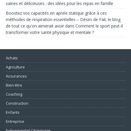
saines et délicieuses : des idées pour les repas en famille
Boostez vos capacités en apnée statique grâce à ces
méthodes de respiration essentielles – Désirs de Fail, le blog
de tout ce qu'on aimerait avoir
dans
Comment le sport peut-il
transformer votre santé physique et mentale ?
Achats
Agriculture
Assurances
Bien-être
Coaching
Construction
Enfants
Entreprise
Evènementiel Céremonie