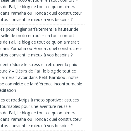
 selle de moto et rouler en tout confort –
s de Fail, le blog de tout ce qu'on aimerait
dans
Yamaha ou Honda : quel constructeur
tos convient le mieux à vos besoins ?
es pour régler parfaitement la hauteur de
 selle de moto et rouler en tout confort –
s de Fail, le blog de tout ce qu'on aimerait
dans
Yamaha ou Honda : quel constructeur
tos convient le mieux à vos besoins ?
nt réduire le stress et retrouver la paix
ieure ? – Désirs de Fail, le blog de tout ce
 aimerait avoir
dans
Petit Bambou : notre
se complète de la référence incontournable
ditation
es et road-trips à moto sportive : astuces
tournables pour une aventure réussie –
s de Fail, le blog de tout ce qu'on aimerait
dans
Yamaha ou Honda : quel constructeur
tos convient le mieux à vos besoins ?