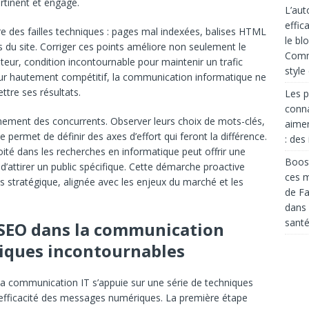
ertinent et engagé.
L’aut
effic
re des failles techniques : pages mal indexées, balises HTML
le bl
s du site. Corriger ces points améliore non seulement le
Comme
ateur, condition incontournable pour maintenir un trafic
style
eur hautement compétitif, la communication informatique ne
tre ses résultats.
Les p
conna
nnement des concurrents. Observer leurs choix de mots-clés,
aimer
 permet de définir des axes d’effort qui feront la différence.
: des
oité dans les recherches en informatique peut offrir une
Boost
d’attirer un public spécifique. Cette démarche proactive
ces m
us stratégique, alignée avec les enjeux du marché et les
de Fa
dans
santé
 SEO dans la communication
niques incontournables
la communication IT s’appuie sur une série de techniques
l’efficacité des messages numériques. La première étape