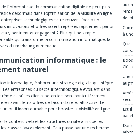
aux n
 de l’informatique, la communication digitale ne peut plus
renta
éside désormais dans l’optimisation de la visibilité en ligne
de loi
 entreprises technologiques se retrouvent face à un
eurs innovations et offres soient repérées rapidement par un
Comme
 clair, pertinent et engageant ? Plus qu’une simple
à une
pensable qui transforme la communication informatique, la
Quel 
nivers du marketing numérique.
const
ommunication informatique : le
Boost
Clés 
cement naturel
Une i
 informatique, élaborer une stratégie digitale qui intègre
augme
 Les entreprises du secteur technologique évoluent dans
Aména
xtrême et où les clients potentiels sont particulièrement
sécur
e en avant leurs offres de façon claire et attractive. Le
 outil incontournable pour booster la visibilité en ligne.
Est-i
padel
r le contenu web et les structures du site afin que les
Dans 
 les classer favorablement. Cela passe par une recherche
arbit