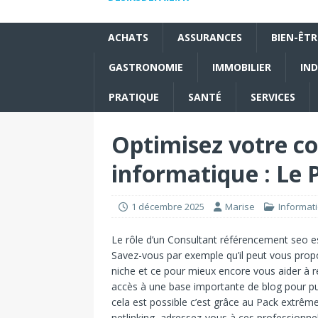
ACHATS
ASSURANCES
BIEN-ÊTR
GASTRONOMIE
IMMOBILIER
IND
PRATIQUE
SANTÉ
SERVICES
Optimisez votre 
informatique : Le 
1 décembre 2025
Marise
Informat
Le rôle d’un
Consultant référencement seo
es
Savez-vous par exemple qu’il peut vous pro
niche et ce pour mieux encore vous aider à r
accès à une base importante de blog pour publi
cela est possible c’est grâce au
Pack extrêm
netlinking, adressez-vous à ces professionnel