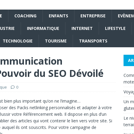
E
COACHING
ENFANTS
ENTREPRISE
EVÈNEM
USTRIE
INFORMATIQUE
INTERNET
LIFESTYLE
TECHNOLOGIE
TOURISME
TRANSPORTS
communication
AR
Pouvoir du SEO Dévoilé
Comme
mote
ique
0
Voyag
t bien plus important qu’on ne l’imagine…
Un mo
poser des
Packs netlinking
personnalisés et adapter à votre
glute
éussir votre
Référencement web
. Il dispose en plus d’un
Le ni
er des articles qui vont contenir le lien vers votre site. Si
terra
e
auquel ils ont souscrits. Pour votre campagne de
s.