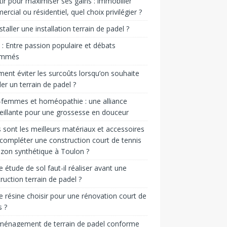
tir pour maximiser ses gains : immobilier
rcial ou résidentiel, quel choix privilégier ?
staller une installation terrain de padel ?
 Entre passion populaire et débats
ammés
nt éviter les surcoûts lorsqu’on souhaite
ller un terrain de padel ?
femmes et homéopathie : une alliance
eillante pour une grossesse en douceur
 sont les meilleurs matériaux et accessoires
compléter une construction court de tennis
zon synthétique à Toulon ?
e étude de sol faut-il réaliser avant une
ruction terrain de padel ?
e résine choisir pour une rénovation court de
s ?
ménagement de terrain de padel conforme