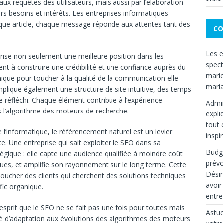
x requêtes des utilisateurs, mais aussi par l’élaboration
s besoins et intérêts. Les entreprises informatiques
aque article, chaque message réponde aux attentes tant des
CO
Les e
rise non seulement une meilleure position dans les
spect
nt à construire une crédibilité et une confiance auprès du
mario
nique pour toucher à la qualité de la communication elle-
maria
implique également une structure de site intuitive, des temps
e réfléchi. Chaque élément contribue à l’expérience
Admin
s l’algorithme des moteurs de recherche.
expli
tout 
’informatique, le référencement naturel est un levier
inspi
ce. Une entreprise qui sait exploiter le SEO dans sa
Budge
gique : elle capte une audience qualifiée à moindre coût
prévo
ues, et amplifie son rayonnement sur le long terme. Cette
Désir
toucher des clients qui cherchent des solutions techniques
avoir
afic organique.
entre
esprit que le SEO ne se fait pas une fois pour toutes mais
Astuc
té d’adaptation aux évolutions des algorithmes des moteurs