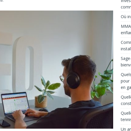
Inves
comme
Où in
MMA :
enfl
Comme
insta
Sage-
bienv
Quels
pour 
en ga
Quell
const
Quell
tenni
Un a