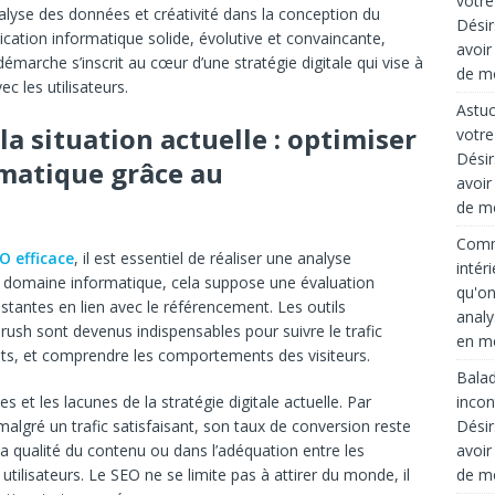
votre
alyse des données et créativité dans la conception du
Désir
cation informatique solide, évolutive et convaincante,
avoir
démarche s’inscrit au cœur d’une stratégie digitale qui vise à
de mo
ec les utilisateurs.
Astuc
a situation actuelle : optimiser
votre
Désir
matique grâce au
avoir
de mo
Comme
O efficace
, il est essentiel de réaliser une analyse
intér
e domaine informatique, cela suppose une évaluation
qu'on
stantes en lien avec le référencement. Les outils
analy
sh sont devenus indispensables pour suivre le trafic
en mé
nts, et comprendre les comportements des visiteurs.
Balad
 et les lacunes de la stratégie digitale actuelle. Par
incon
algré un trafic satisfaisant, son taux de conversion reste
Désir
la qualité du contenu ou dans l’adéquation entre les
avoir
utilisateurs. Le SEO ne se limite pas à attirer du monde, il
de mo