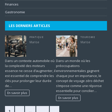
Finances
Gastronomie
LES DERNIERS ARTICLES
PRATIQUE
TOURISME
Marise
Marise
Dans un contexte automobile où
Dans un monde où les
la complexité des moteurs
préoccupations
essence ne cesse d’augmenter, il
environnementales gagnent
est essentiel de comprendre les
chaque jour en importance, le
clés pour prolonger leur durée
concept de voyage zéro déchet
de…
s’impose comme une réponse
essentielle pour concilier…
En savoir plus
En savoir plus
1
2
…
420
»