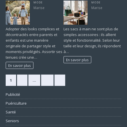
MODE
MODE
Marise
Marise
Adopter des looks complices et
Les sacs à main ne sont plus de
décontractés entre parents et
simples accessoires : ils allient
enfants est une manière
style et fonctionnalité. Selon leur
originale de partager style et
taille et leur design, ils répondent
moments privilégiés. Assortir ses
à…
tenues crée une…
En savoir plus
En savoir plus
1
2
…
10
»
Publicité
Puériculture
Santé
Seniors