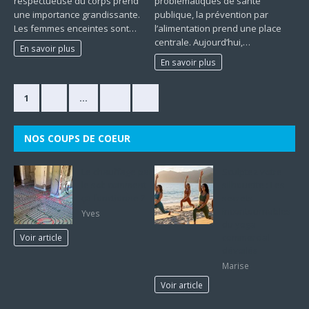
respectueuse du corps prend
problématiques de santé
une importance grandissante.
publique, la prévention par
Les femmes enceintes sont…
l’alimentation prend une place
centrale. Aujourd’hui,…
En savoir plus
En savoir plus
1
2
…
33
»
NOS COUPS DE COEUR
Le chauffage par
Sculptez votre
le sol: comment
silhouette : Les
ça fonctionne ?
secrets
incontournables
Yves
du yoga
commercial
Voir article
dévoilés
Marise
Voir article