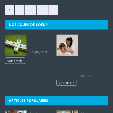
1
2
…
33
»
NOS COUPS DE COEUR
Mots croisés : ce
Hypnose et
petit jeu qui fait
blocages
du bien à l’esprit
inconscients :
découvrez
Sergio Javier
comment libérer
toute la
Voir article
puissance de
votre esprit
Marise
Voir article
ARTICLES POPULAIRES