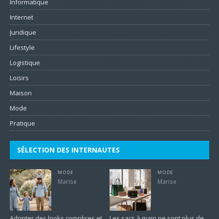
Informatique
Internet
Juridique
Lifestyle
Logistique
Loisirs
Maison
Mode
Pratique
SÉLECTION DES INTERNAUTES
MODE
MODE
Marise
Marise
Adopter des looks complices et
Les sacs à main ne sont plus de