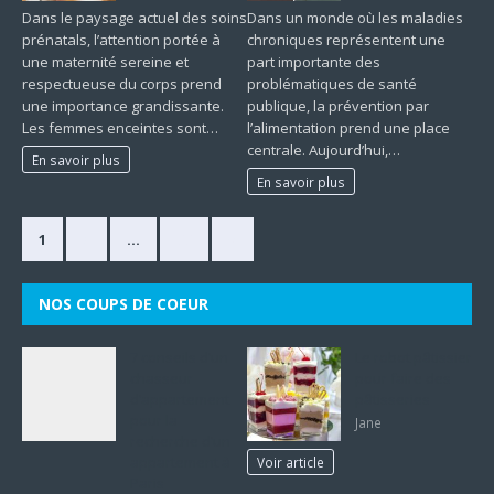
Dans le paysage actuel des soins
Dans un monde où les maladies
prénatals, l’attention portée à
chroniques représentent une
une maternité sereine et
part importante des
respectueuse du corps prend
problématiques de santé
une importance grandissante.
publique, la prévention par
Les femmes enceintes sont…
l’alimentation prend une place
centrale. Aujourd’hui,…
En savoir plus
En savoir plus
1
2
…
33
»
NOS COUPS DE COEUR
7 conseils d’un
Le robot pâtissier
chasseur
pour faire des
d’appartement
pâtisseries
pour la
Jane
recherche d’un
appartement à
Voir article
Paris