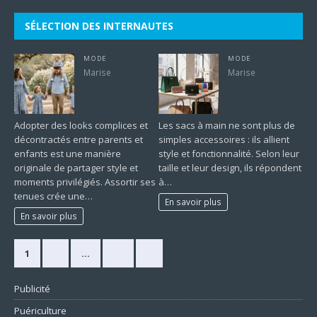
SÉLECTION DES INTERNAUTES
MODE
MODE
Marise
Marise
Adopter des looks complices et
Les sacs à main ne sont plus de
décontractés entre parents et
simples accessoires : ils allient
enfants est une manière
style et fonctionnalité. Selon leur
originale de partager style et
taille et leur design, ils répondent
moments privilégiés. Assortir ses
à…
tenues crée une…
En savoir plus
En savoir plus
1
2
…
10
»
Publicité
Puériculture